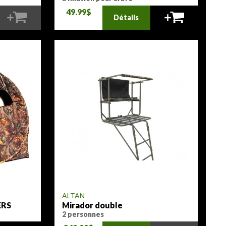
49.99$
Détails
ALTAN
ERS
Mirador double
2 personnes