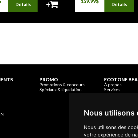
$
159.99$
Détails
Détails
MENTS
PROMO
ECOTONE BEA
Promotions & concours
À propos
Spéciaux & liquidation
Services
Enregistrement &
Garantie & Livrai
Nous joindre
E
Nous utilisons
ON
Nous utilisons des cook
votre expérience de na