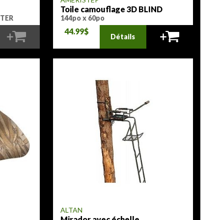
Toile camouflage 3D BLIND
FABRIX
OTER
144po x 60po
44.99$
Détails
ALTAN
Mirador avec échelle