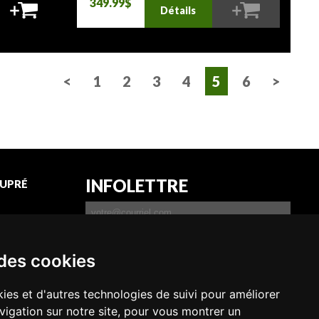
349.99$
Détails
<
1
2
3
4
5
6
>
INFOLETTRE
UPRÉ
 permis
son
 des cookies
JE DÉSIRE RECEVOIR
L'INFOLETTRE
ies et d'autres technologies de suivi pour améliorer
vigation sur notre site, pour vous montrer un
S'INSCRIRE