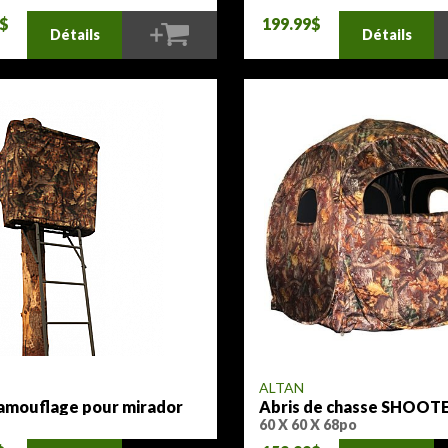
9$
199.99$
Détails
Détails
ALTAN
camouflage pour mirador
Abris de chasse SHOOT
SHELTER
60 X 60 X 68po