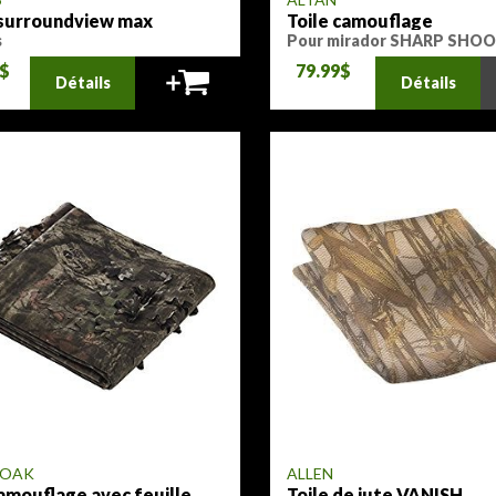
surroundview max
Toile camouflage
s
Pour mirador SHARP SHO
TOWER
9$
79.99$
Détails
Détails
 OAK
ALLEN
camouflage avec feuille
Toile de jute VANISH