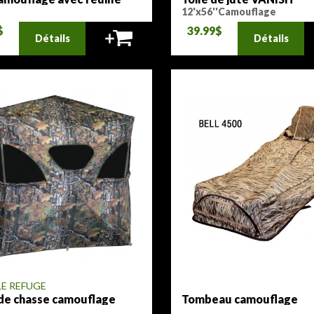
12'x56''Camouflage
$
39.99$
Détails
Détails
LE REFUGE
de chasse camouflage
Tombeau camouflage