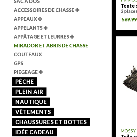
SAC À DOS
Tente 
ACCESSOIRES DE CHASSE
✙
2 place
APPEAUX
✙
569.9
APPELANTS
✙
APPÂTAGE ET LEURRES
✙
MIRADOR ET ABRIS DE CHASSE
COUTEAUX
GPS
PIEGEAGE
✙
PÊCHE
PLEIN AIR
NAUTIQUE
VÊTEMENTS
CHAUSSURES ET BOTTES
MOSSY
IDÉE CADEAU
Toile 