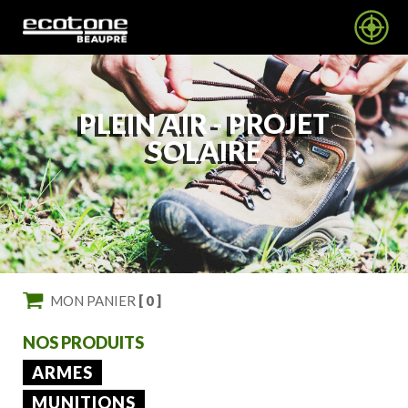
PLEIN AIR -
PROJET
SOLAIRE
MON PANIER
[ 0 ]
NOS PRODUITS
ARMES
MUNITIONS