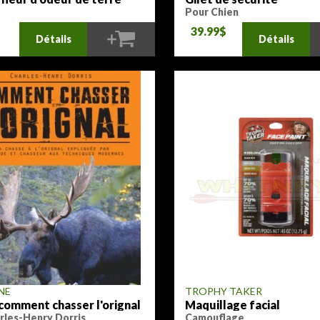
Pour Chien
$
39.99$
Détails
Détails
NE
TROPHY TAKER
 comment chasser l'orignal
Maquillage facial
rles-Henry Dorris
Camouflage