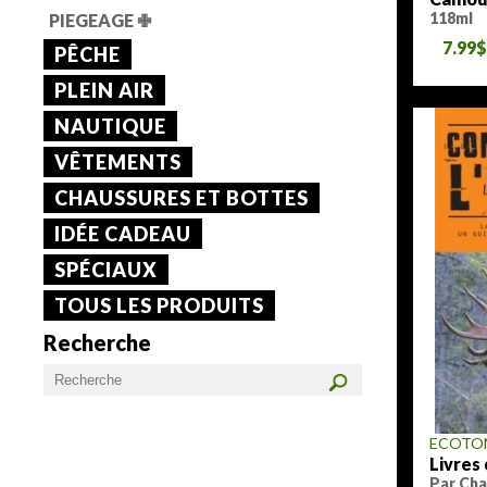
118ml
PIEGEAGE
✙
7.99
PÊCHE
PLEIN AIR
NAUTIQUE
VÊTEMENTS
CHAUSSURES ET BOTTES
IDÉE CADEAU
SPÉCIAUX
TOUS LES PRODUITS
Recherche
ECOTO
Livres
Par Cha