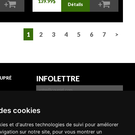
139.99$
Détails
1
2
3
4
5
6
7
>
INFOLETTRE
UPRÉ
 permis
son
 des cookies
JE DÉSIRE RECEVOIR
L'INFOLETTRE
ies et d'autres technologies de suivi pour améliorer
vigation sur notre site, pour vous montrer un
S'INSCRIRE