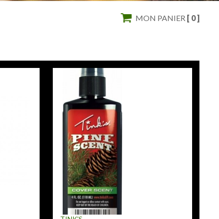
MON PANIER
[ 0 ]
TINK'S