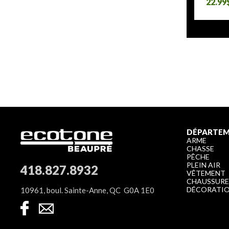
22.99
DÉPARTE
ARME
CHASSE
PÊCHE
PLEIN AIR
418.827.8932
VÊTEMENT
CHAUSSUR
DÉCORATI
10961, boul. Sainte-Anne, QC G0A 1E0