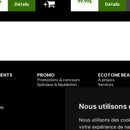
$
99.99$
Détails
Détails
MENTS
PROMO
ECOTONE BEA
Promotions & concours
À propos
Spéciaux & liquidation
Services
Enregistrement &
Garantie & Livrai
Nous joindre
E
Nous utilisons
ON
Nous utilisons des cook
votre expérience de na