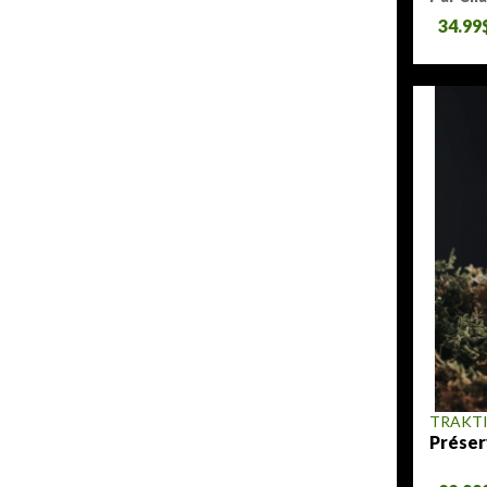
34.99
TRAKT
Préser