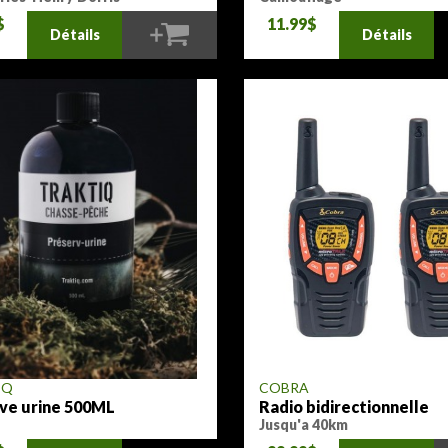
$
11.99$
Détails
Détails
IQ
COBRA
ve urine 500ML
Radio bidirectionnelle
Jusqu'a 40km