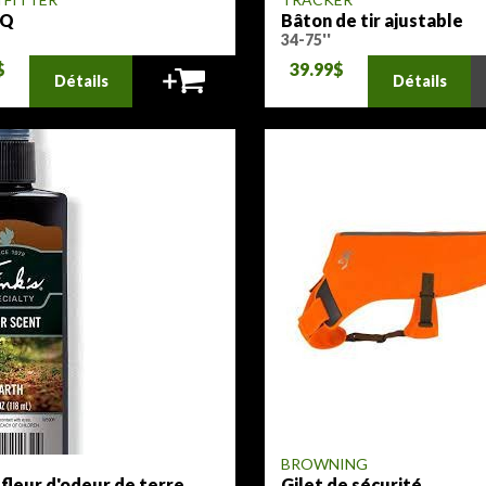
HQ
Bâton de tir ajustable
34-75''
$
39.99$
Détails
Détails
BROWNING
leur d'odeur de terre
Gilet de sécurité