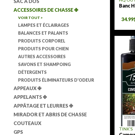
SAC À DOS
Banc 
ACCESSOIRES DE CHASSE
✙
VOIR TOUT >
34.99
LAMPES ET ÉCLAIRAGES
BALANCES ET PALANTS
PRODUITS CORPOREL
PRODUITS POUR CHIEN
AUTRES ACCESSOIRES
SAVONS ET SHAMPOING
DÉTERGENTS
PRODUITS ÉLIMINATEURS D'ODEUR
APPEAUX
✙
APPELANTS
✙
APPÂTAGE ET LEURRES
✙
MIRADOR ET ABRIS DE CHASSE
COUTEAUX
TINK'S
GPS
Camouf