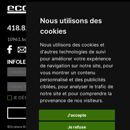
Nous utilisons des
418.827.8932
cookies
10961, boul. Sainte-Anne, QC G0A 1E0
Nous utilisons des cookies et
d'autres technologies de suivi
pour améliorer votre expérience
INFOLETTRE
de navigation sur notre site, pour
vous montrer un contenu
personnalisé et des publicités
ciblées, pour analyser le trafic de
notre site et pour comprendre la
JE DÉSIRE RECEVOIR L'INFOLETTRE
provenance de nos visiteurs.
S'INSCRIRE
J'accepte
Je refuse
© Ecotone Beaupré 2026 |
Crédits : Orage communication
|
Update