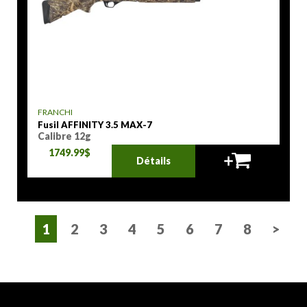
FRANCHI
Fusil AFFINITY 3.5 MAX-7
Calibre 12g
1749.99$
Détails
1
2
3
4
5
6
7
8
>