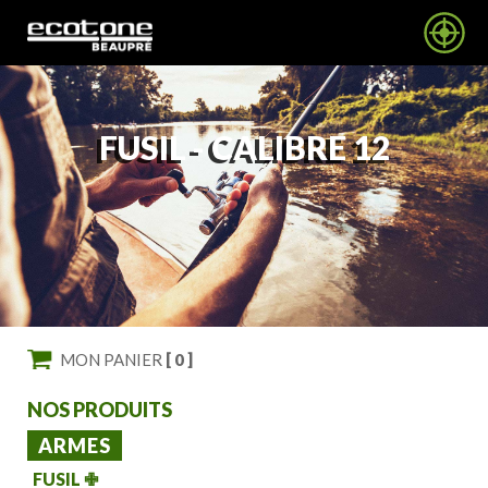
FUSIL -
CALIBRE 12
MON PANIER
[ 0 ]
NOS PRODUITS
ARMES
FUSIL
✙