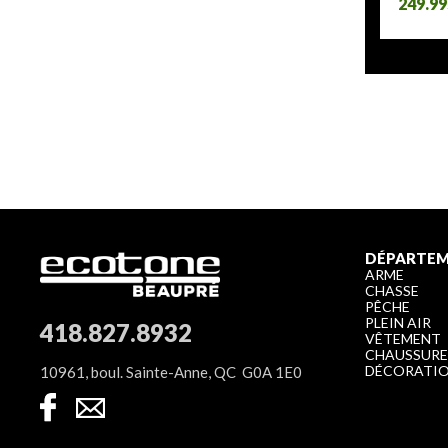
249.9
DÉPARTE
ARME
CHASSE
PÊCHE
PLEIN AIR
418.827.8932
VÊTEMENT
CHAUSSUR
DÉCORATI
10961, boul. Sainte-Anne, QC G0A 1E0