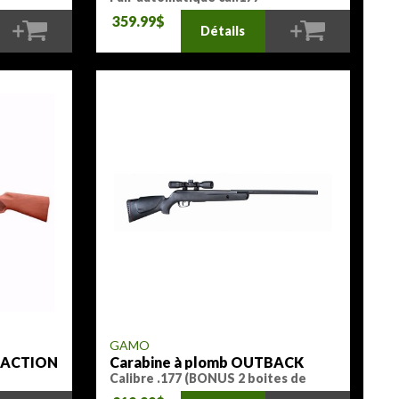
359.99$
Détails
GAMO
R ACTION
Carabine à plomb OUTBACK
Calibre .177 (BONUS 2 boites de
plombs)