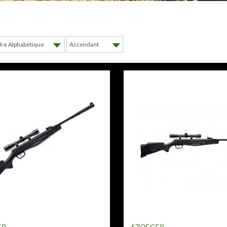
ER
STOEGER