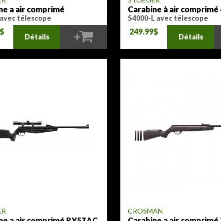
ne a air comprimé
Carabine à air comprimé
avec télescope
S4000-L avec télescope
9$
249.99$
Détails
Détails
ER
CROSMAN
ne a air comprimé RX5TAC
Carabine a air comprim