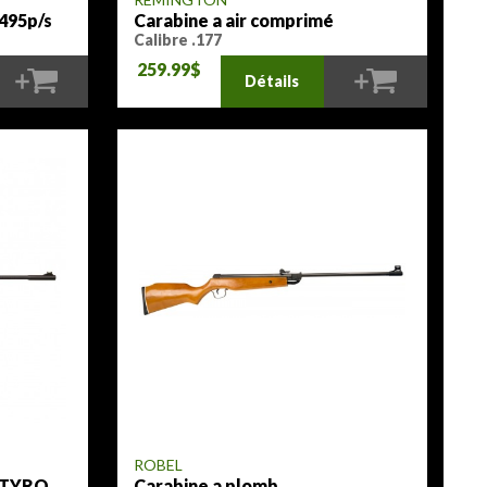
 495p/s
Carabine a air comprimé
EXPRESS HUNTER 495 p/s
Calibre .177
259.99$
Détails
ROBEL
é TYRO
Carabine a plomb