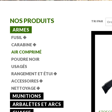
NOS PRODUITS
TRI PAR
ARMES
FUSIL
✙
CARABINE
✙
AIR COMPRIMÉ
POUDRE NOIR
USAGÉS
RANGEMENT ET ÉTUI
✙
ACCESSOIRES
✙
NETTOYAGE
✙
MUNITIONS
ARBALÈTES ET ARCS
STOEG