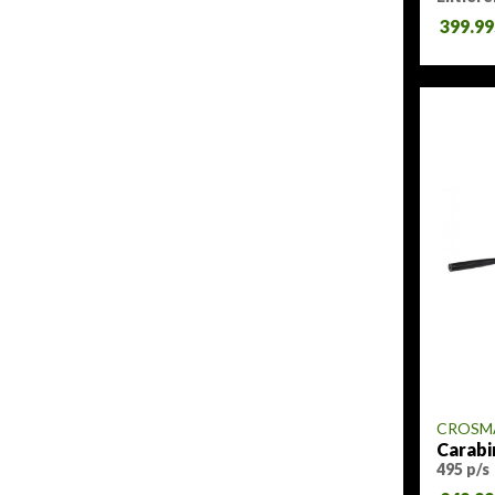
399.9
CROSM
Carabi
495 p/s