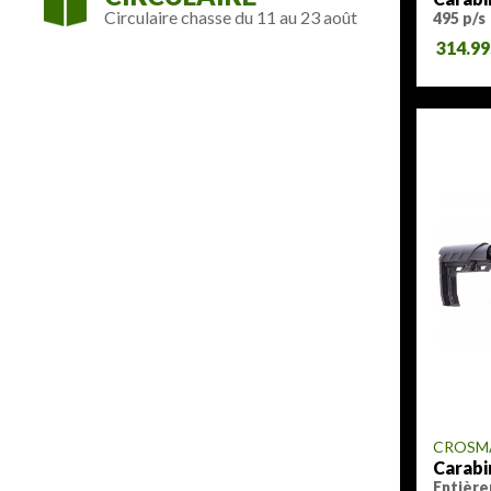
Circulaire chasse du 11 au 23 août
495 p/s
314.9
CROSM
Carabi
Entièr