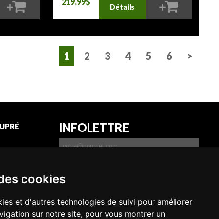
219.99$
Détails
1
2
3
4
5
6
>
INFOLETTRE
UPRÉ
 permis
son
 des cookies
JE DÉSIRE RECEVOIR
L'INFOLETTRE
ies et d'autres technologies de suivi pour améliorer
vigation sur notre site, pour vous montrer un
S'INSCRIRE