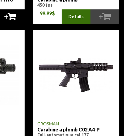
450 fps
99.99$
Détails
CROSMAN
Carabine a plomb C02 A4-P
Full-automatique cal.177