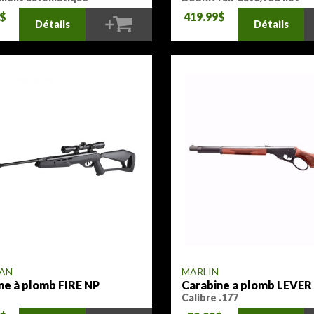
9$
419.99$
Détails
Détails
AN
MARLIN
ne à plomb FIRE NP
Carabine a plomb LEVE
Calibre .177