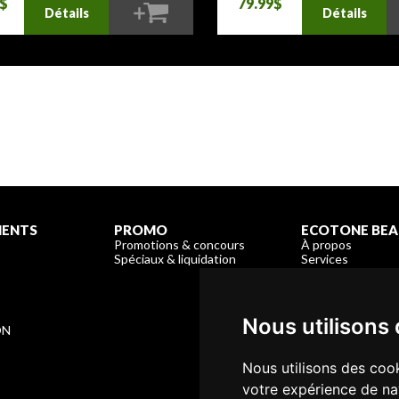
9$
79.99$
Détails
Détails
MENTS
PROMO
ECOTONE BEA
Promotions & concours
À propos
Spéciaux & liquidation
Services
Enregistrement &
Garantie & Livrai
Nous joindre
E
Nous utilisons
ON
Nous utilisons des cook
votre expérience de na