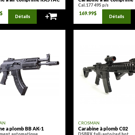
Cal.177 495 p/s
9$
169.99$
Détails
Détails
AN
CROSMAN
ne a plomb BB AK-1
Carabine à plomb C02
ement automatique
DSBRX full-auto/red hot