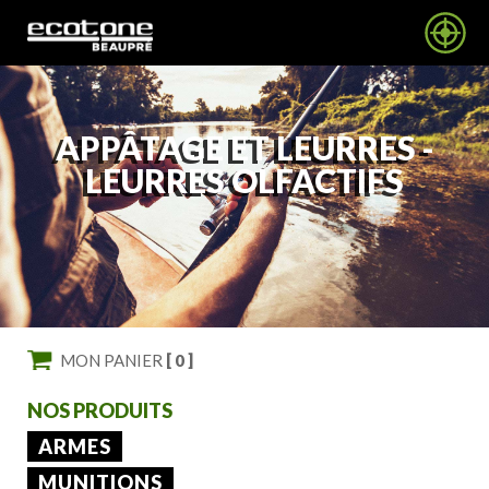
APPÂTAGE ET LEURRES -
LEURRES OLFACTIFS
MON PANIER
[ 0 ]
NOS PRODUITS
ARMES
MUNITIONS