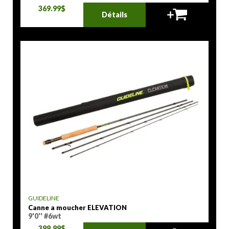
369.99$
Détails
GUIDELINE
Canne a moucher ELEVATION
9'0'' #6wt
399.99$