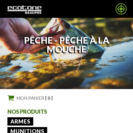
PÊCHE -
PÊCHE À LA
MOUCHE
MON PANIER
[ 0 ]
NOS PRODUITS
ARMES
MUNITIONS