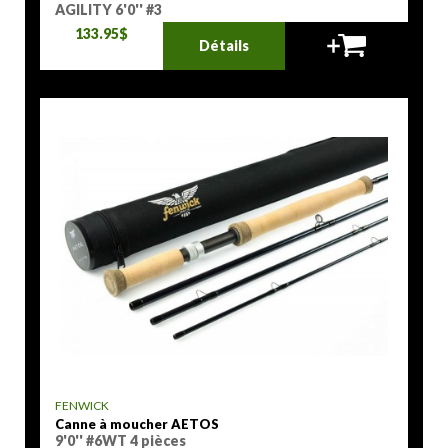
AGILITY 6'0'' #3
133.95$
Détails
FENWICK
Canne à moucher AETOS
9'0'' #6WT 4 pièces