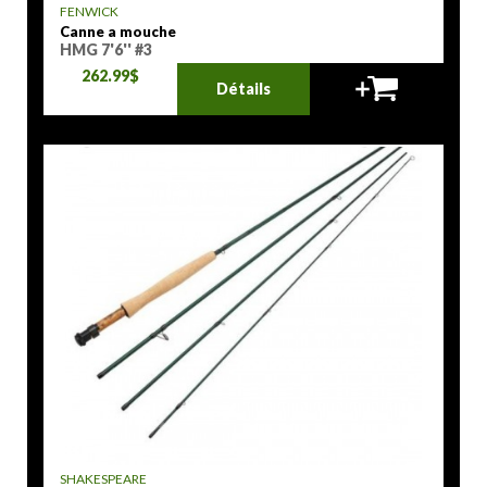
FENWICK
Canne a mouche
HMG 7'6'' #3
262.99$
Détails
SHAKESPEARE