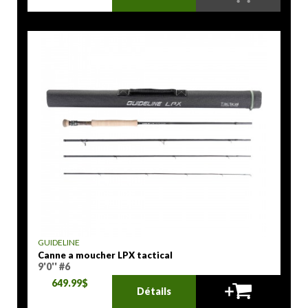
GUIDELINE
Canne a moucher LPX tactical
9'0'' #6
649.99$
Détails