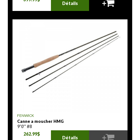
Détails
FENWICK
Canne a moucher HMG
9'0'' #8
262.99$
Détails