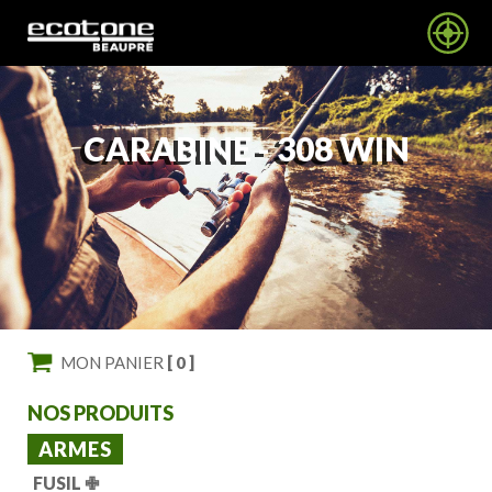
CARABINE -
308 WIN
MON PANIER
[ 0 ]
NOS PRODUITS
ARMES
FUSIL
✙