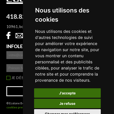
Nous utilisons des
418.827.8932
cookies
10961, boul. Sainte-Anne, QC G0A 1E0
Nous utilisons des cookies et
d'autres technologies de suivi
pour améliorer votre expérience
INFOLETTRE
de navigation sur notre site, pour
vous montrer un contenu
personnalisé et des publicités
ciblées, pour analyser le trafic de
notre site et pour comprendre la
JE DÉSIRE RECEVOIR L'INFOLETTRE
provenance de nos visiteurs.
S'INSCRIRE
J'accepte
Je refuse
© Ecotone Beaupré 2026 |
Crédits : Orage communication
|
Update
cookies preferences
Changer mes préférences