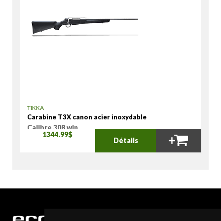
TIKKA
Carabine T3X canon acier inoxydable
Calibre 308 win
1344.99$
Détails