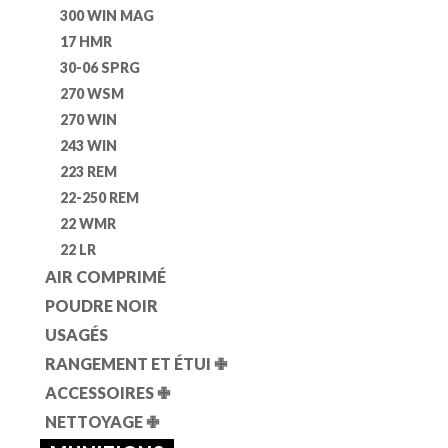
300 WIN MAG
17 HMR
30-06 SPRG
270 WSM
270 WIN
243 WIN
223 REM
22-250 REM
22 WMR
22 LR
AIR COMPRIMÉ
POUDRE NOIR
USAGÉS
RANGEMENT ET ÉTUI
✙
ACCESSOIRES
✙
NETTOYAGE
✙