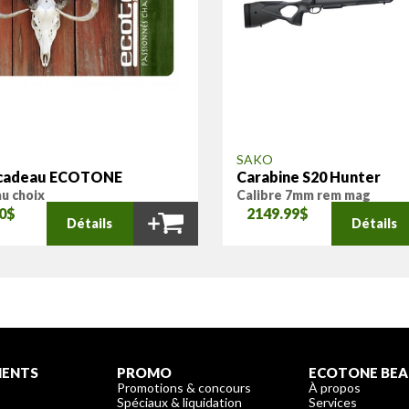
SAKO
 cadeau ECOTONE
Carabine S20 Hunter
au choix
Calibre 7mm rem mag
00$
2149.99$
Détails
Détails
MENTS
PROMO
ECOTONE BEA
Promotions & concours
À propos
Spéciaux & liquidation
Services