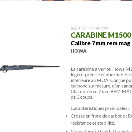
SKU
HCBN7MMGRYW
CARABINE M1500
Calibre 7mm rem mag
HOWA
La carabine à verrou Howa M1
légère, précise et abordable, r
inférieure au MOA. Conçue pour
carbone sur mesure, d'un canon
Chambrée en 7 mm REM MAG, el
de 3 coups.
Caractéristiques principales :
Crosse en fibre de carbone : R
résistance et stabilité.
Canon forgé à froid : Garantit