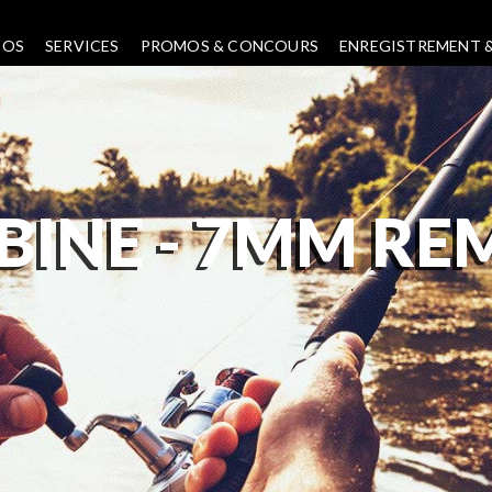
POS
SERVICES
PROMOS & CONCOURS
ENREGISTREMENT &
BINE -
7MM RE