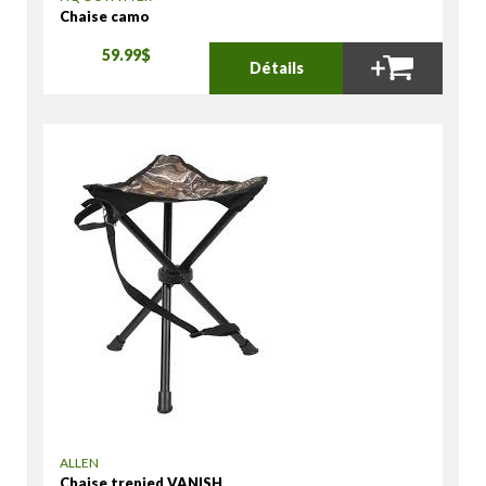
Chaise camo
59.99$
Détails
ALLEN
Chaise trepied VANISH