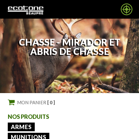
CHASSE -
MIRADOR ET
ABRIS DE CHASSE
MON PANIER
[ 0 ]
NOS PRODUITS
ARMES
MUNITIONS