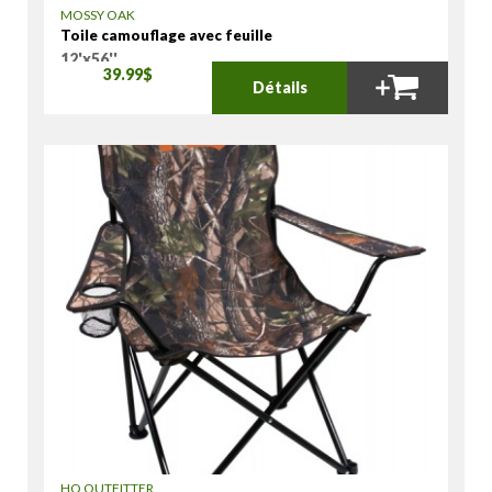
MOSSY OAK
Toile camouflage avec feuille
12'x56''
39.99$
Détails
HQ OUTFITTER