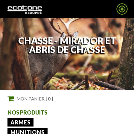
CHASSE -
MIRADOR ET
ABRIS DE CHASSE
MON PANIER
[ 0 ]
NOS PRODUITS
ARMES
MUNITIONS