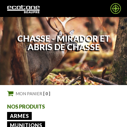
CHASSE -
MIRADOR ET
ABRIS DE CHASSE
MON PANIER
[ 0 ]
NOS PRODUITS
ARMES
MUNITIONS