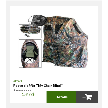
ALTAN
Poste d'affût ''My Chair Blind''
1 personne
159.99$
Détails